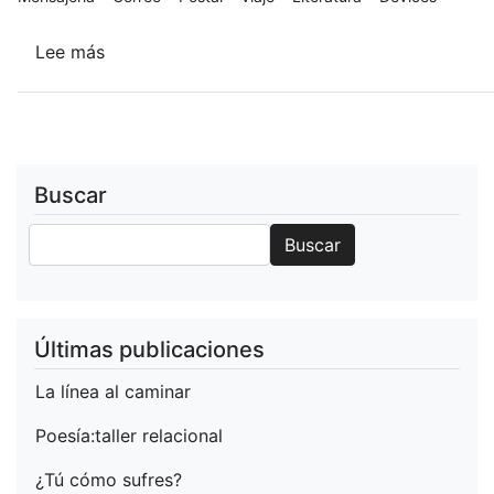
Lee más
sobre
cuatro
por
seis
pulgadas
Buscar
Buscar
Buscar
Últimas publicaciones
La línea al caminar
Poesía:taller relacional
¿Tú cómo sufres?