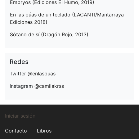
Embryos (Ediciones El Humo, 2019)
En las púas de un teclado (LACANTI/Mantarraya
Ediciones 2018)
Sótano de sí (Dragón Rojo, 2013)
Redes
Twitter
@enlaspuas
Instagram
@camilakrss
Menú
Iniciar sesión
de
Menú
Contacto
Libros
cuenta
del