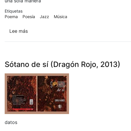
una sola manera
Etiquetas
Poema
Poesía
Jazz
Música
Lee más
sobre
ENTRAR
AHÍ
DESDE
EL
Sótano de sí (Dragón Rojo, 2013)
MUNDO
1
datos