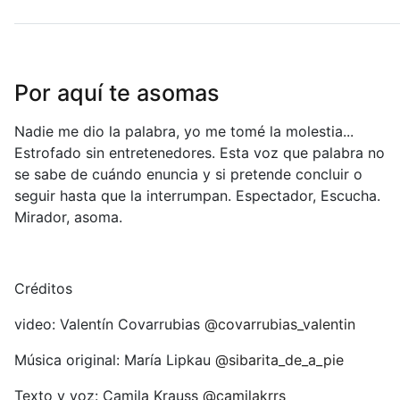
La
flor,
la
galaxia,
Por aquí te asomas
un
virus
Nadie me dio la palabra, yo me tomé la molestia...
Estrofado sin entretenedores. Esta voz que palabra no
se sabe de cuándo enuncia y si pretende concluir o
seguir hasta que la interrumpan. Espectador, Escucha.
Mirador, asoma.
Créditos
video: Valentín Covarrubias
@covarrubias_valentin
Música original: María Lipkau
@sibarita_de_a_pie
Texto y voz: Camila Krauss
@camilakrrs