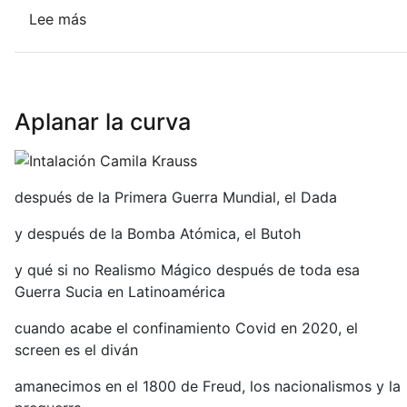
Lee más
sobre
En
las
púas
de
Aplanar la curva
un
teclado
(LACANTI/Mantarraya
Ediciones
después de la Primera Guerra Mundial, el Dada
2018)
y después de la Bomba Atómica, el Butoh
y qué si no Realismo Mágico después de toda esa
Guerra Sucia en Latinoamérica
cuando acabe el confinamiento Covid en 2020, el
screen es el diván
amanecimos en el 1800 de Freud, los nacionalismos y la