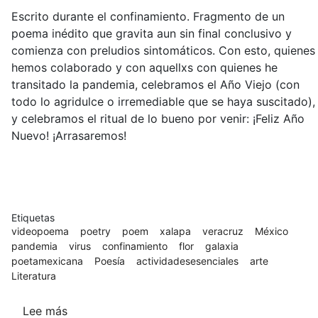
(confinados)
Escrito durante el confinamiento. Fragmento de un
poema inédito que gravita aun sin final conclusivo y
comienza con preludios sintomáticos. Con esto, quienes
hemos colaborado y con aquellxs con quienes he
transitado la pandemia, celebramos el Año Viejo (con
todo lo agridulce o irremediable que se haya suscitado),
y celebramos el ritual de lo bueno por venir: ¡Feliz Año
Nuevo! ¡Arrasaremos!
Etiquetas
videopoema
poetry
poem
xalapa
veracruz
México
pandemia
virus
confinamiento
flor
galaxia
poetamexicana
Poesía
actividadesesenciales
arte
Literatura
Lee más
sobre