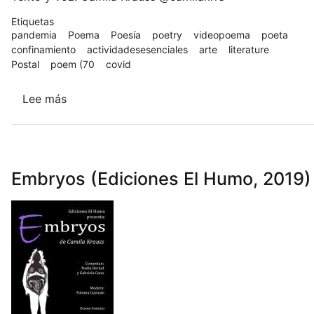
Etiquetas
pandemia
Poema
Poesía
poetry
videopoema
poeta
confinamiento
actividadesesenciales
arte
literature
Postal
poem (70
covid
Lee más
sobre
Por
aquí
te
asomas
Embryos (Ediciones El Humo, 2019)