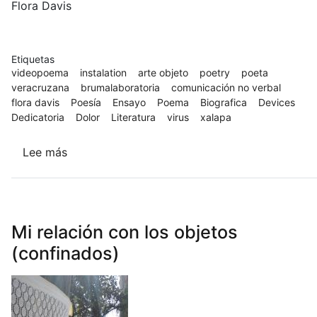
Flora Davis
Etiquetas
videopoema
instalation
arte objeto
poetry
poeta
veracruzana
brumalaboratoria
comunicación no verbal
flora davis
Poesía
Ensayo
Poema
Biografica
Devices
Dedicatoria
Dolor
Literatura
virus
xalapa
Lee más
sobre
Parte
de
mi
proyecto
Mi relación con los objetos
para
(confinados)
Bruma
Laboratoria
2021