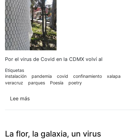
Por el virus de Covid en la CDMX volví al
Etiquetas
instalación
pandemia
covid
confinamiento
xalapa
veracruz
parques
Poesía
poetry
Lee más
sobre
Mi
relación
con
los
La flor, la galaxia, un virus
objetos