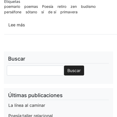
Etiquetas
poemario
poemas
Poesía
retiro
zen
budismo
perséfone
sótano
sí
de sí
primavera
Lee más
sobre
Sótano
de
sí
(Dragón
Rojo,
Buscar
2013)
Buscar
Buscar
Últimas publicaciones
La línea al caminar
Poesía:taller relacional