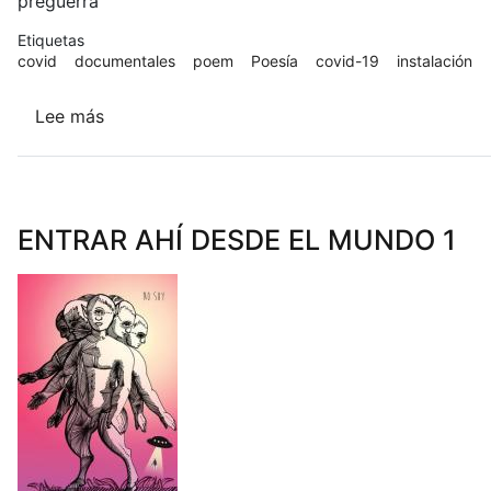
preguerra
Etiquetas
covid
documentales
poem
Poesía
covid-19
instalación
Lee más
sobre
Aplanar
la
curva
ENTRAR AHÍ DESDE EL MUNDO 1