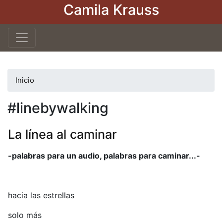
Camila Krauss
Pasar
al
contenido
principal
Inicio
#linebywalking
La línea al caminar
-palabras para un audio, palabras para caminar...-
hacia las estrellas
solo más