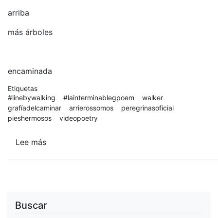
arriba
más árboles
encaminada
Etiquetas
#linebywalking
#lainterminablegpoem
walker
grafíadelcaminar
arrierossomos
peregrinasoficial
pieshermosos
videopoetry
Lee más
sobre
La
línea
al
caminar
Buscar