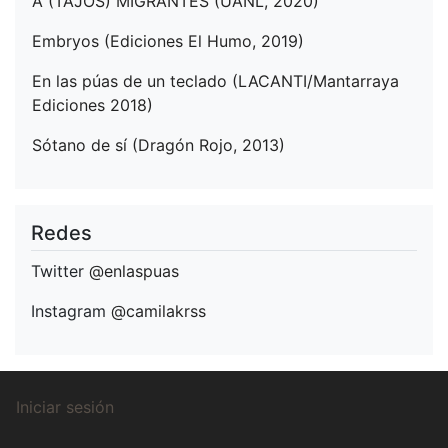
A (TAJOS) MIGRANTES (UANL, 2020)
Embryos (Ediciones El Humo, 2019)
En las púas de un teclado (LACANTI/Mantarraya
Ediciones 2018)
Sótano de sí (Dragón Rojo, 2013)
Redes
Twitter
@enlaspuas
Instagram
@camilakrss
Menú
Iniciar sesión
de