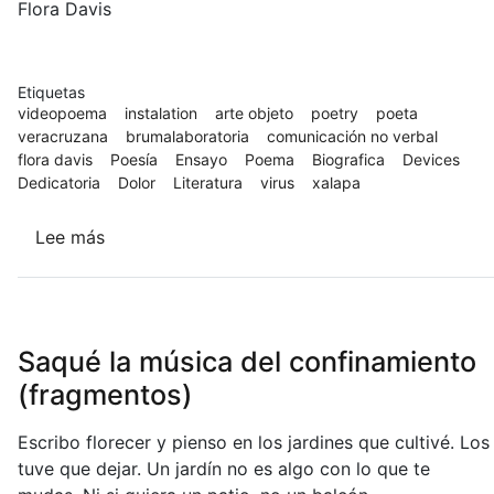
Flora Davis
Etiquetas
videopoema
instalation
arte objeto
poetry
poeta
veracruzana
brumalaboratoria
comunicación no verbal
flora davis
Poesía
Ensayo
Poema
Biografica
Devices
Dedicatoria
Dolor
Literatura
virus
xalapa
Lee más
sobre
Parte
de
mi
proyecto
Saqué la música del confinamiento
para
(fragmentos)
Bruma
Laboratoria
Escribo florecer y pienso en los jardines que cultivé. Los
2021
tuve que dejar. Un jardín no es algo con lo que te