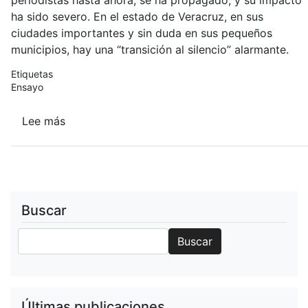
periodistas hasta ahora, se ha propagado, y su impacto
ha sido severo. En el estado de Veracruz, en sus
ciudades importantes y sin duda en sus pequeños
municipios, hay una “transición al silencio” alarmante.
Etiquetas
Ensayo
Lee más
sobre
Con
el
muñón
de
su
Buscar
lengua
Buscar
Buscar
Últimas publicaciones