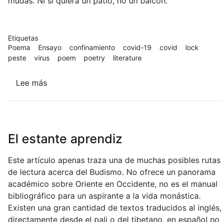
mudas. Ni si quiera un patio, no un balcón.
Etiquetas
Poema
Ensayo
confinamiento
covid-19
covid
lock
peste
virus
poem
poetry
literature
Lee más
sobre
Saqué
la
música
del
El estante aprendiz
confinamiento
(fragmentos)
Este artículo apenas traza una de muchas posibles rutas
de lectura acerca del Budismo. No ofrece un panorama
académico sobre Oriente en Occidente, no es el manual
bibliográfico para un aspirante a la vida monástica.
Existen una gran cantidad de textos traducidos al inglés,
directamente desde el pali o del tibetano, en español no