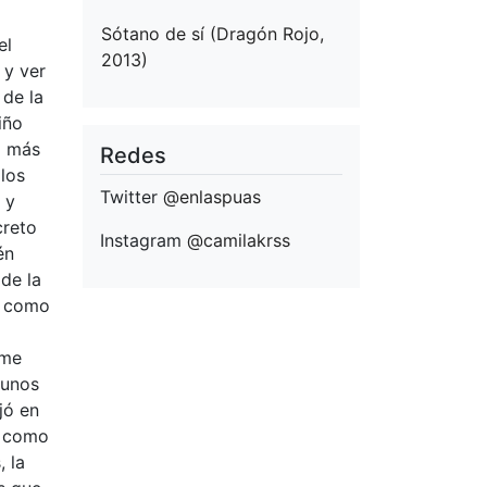
Sótano de sí (Dragón Rojo,
el
2013)
 y ver
 de la
iño
a más
Redes
los
Twitter
@enlaspuas
 y
creto
Instagram
@camilakrss
én
 de la
ré como
 me
 unos
jó en
, como
, la