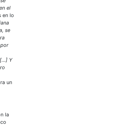
 sé
en el
 en lo
iana
a, se
ra
 por
[…] Y
ero
ara un
n la
nco