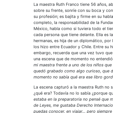
La maestra Ruth Franco tiene 56 años, ab
sobre su frente, sonríe con su boca y co
su profesión; es bajita y firme en su hab
completo, la responsabilidad de la Fundac
México, habla como si tuviera todo el ti
cada persona que tiene delante. Ella es
hermanas, es hija de un diplomático, por 
los hizo entre Ecuador y Chile. Entre su h
embargo, recuerda que una vez tuvo que r
una escena que de momento no entendió 
mi maestra frente a uno de los niños que
quedó grabado como algo curioso, que d
momento no sabía qué era ese libro gord
La escena capturó a la maestra Ruth no só
¿qué era? Todavía no lo sabía ¿porque qu
estaba en la preparatoria no pensé que m
de Leyes, me gustaba Derecho Internaci
puedas conocer, en viajar… pero siempre t