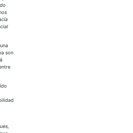
ndo
nos
acía
cial
 una
ma son
tá
entre
eído
ilidad
ues,