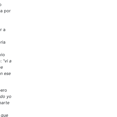
o
sa por
r a
ria
vio
o:
“vi a
me
n ese
pero
do yo
parte
o que