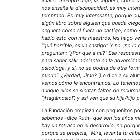
¡más!… Siempre digo, la ceguera, como ta
nos enseña la discapacidad, es muy intere
temprano. Es muy interesante, porque c
algún libro sobre alguien que queda ciego
ceguera como si fuera un castigo, como si
hablo esto con mis maestros, les hago v
“qué horrible, es un castigo” Y no, ¡no l
preguntan: “¿Por qué a mí?” Esa respuest
para saber salir adelante en la adversid
psicóloga, y sí, no se podría de otra for
puedo”. ¿Verdad, Jime?
[Le dice a su alu
vemos cómo le encontramos. Lo tenemos q
aunque ellos se sientan faltos de recursos
“¡Hagámoslo!”, y así ven que su hija/hijo
La Fundación empieza con pequeñitos p
sabemos
–dice Ruth–
que son los años má
hay un retraso en el desarrollo, no porqu
porque se propicia, “Mira, levanta tu cab