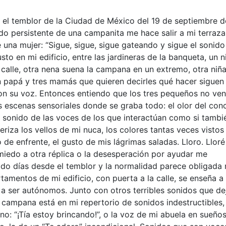
el temblor de la Ciudad de México del 19 de septiembre d
do persistente de una campanita me hace salir a mi terraza
una mujer: “Sigue, sigue, sigue gateando y sigue el sonido
usto en mi edificio, entre las jardineras de la banqueta, un n
a calle, otra nena suena la campana en un extremo, otra niñ
Un papá y tres mamás que quieren decirles qué hacer siguen 
con su voz. Entonces entiendo que los tres pequeños no ven
 escenas sensoriales donde se graba todo: el olor del con
l sonido de las voces de los que interactúan como si tambi
riza los vellos de mi nuca, los colores tantas veces vistos
o de enfrente, el gusto de mis lágrimas saladas. Lloro. Llo
miedo a otra réplica o la desesperación por ayudar me
ado días desde el temblor y la normalidad parece obligada
amentos de mi edificio, con puerta a la calle, se enseña a
a ser autónomos. Junto con otros terribles sonidos que de
a campana está en mi repertorio de sonidos indestructibles
o: “¡Tía estoy brincando!”, o la voz de mi abuela en sueños