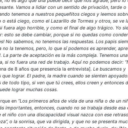
l, no es algo que una puede decir que nos agrade, pero lo
sante. Vamos a lidiar con un sentido de privación, tarde o
uando tenemos a nuestros pequeñitos ciegos y leemos sobr
 o está ciego, como el Lazarillo de Tormes y otros, se ve l
 fuera algo horrible, y como el final de algo trágico. Yo s
er: esto se debe cambiar, porque si no quedas como conde
o es! No sabemos, no tenemos las respuestas. Los papis sie
a no la tenemos, pero, lo que sí podemos es aprender, apr
ad. La parte de aceptación es la más compleja. Tenemos una
ma, si no fuera una red de trabajo. Aquí no podemos decir: 
mna de 8 años que presencia la entrevista]
. Le buscamos y
ue lograr. El padre, la madre cuando se sienten apoyado
 de todo tipo, si ven que tú crees, ellos creen y entonces 
 puede lograr muchas cosas.
orque en
“Los primeros años de vida de una niña o de un ni
s importantes, entonces, cuando no se trabaja desde esa
e el niño con una discapacidad visual nazca con ese retraso
eza”, o la sonrisa, que va dirigida, y que no se presenta mu