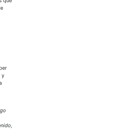
s que
re
ber
 y
a
rgo
enido,