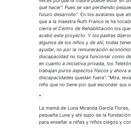
veces porque la madre puede estar en una
qué hacer”. Pues se van perdiendo peque
futuro desarrollo”
. En los avatares que a
que a la maestra Ruth Franco le ha tocado
cierra el Centro de Rehabilitación los que
acabó este proyecto. Y los padres dijero
algunos de los niños y de ahí, todas ten
ayudar, no por la remuneración económica
discapacidad no logra funcionar como de
en cuanto a iniciativa privada, los Teletó
trabajan puros aspectos físicos y ahora a
discapacidades quedan fuera”.
“Mira, lev
niño que no tiene por qué esconder sus o
*
La mamá de Luna Miranda García Flores, v
pequeña Luna y ahí supo de la Fundación
para enseñar a niñas y niños ciegos y con 