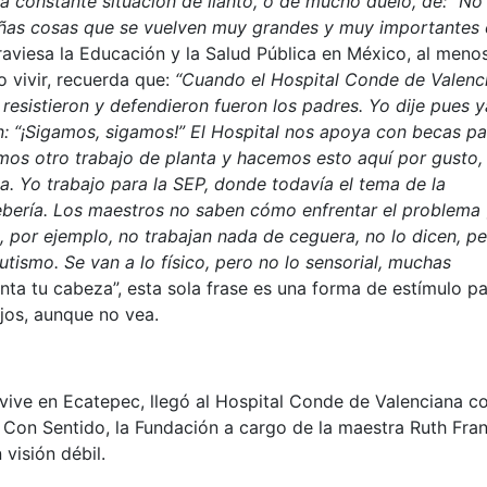
 constante situación de llanto, o de mucho duelo, de: “No
ñas cosas que se vuelven muy grandes y muy importantes 
traviesa la Educación y la Salud Pública en México, al menos
 vivir, recuerda que:
“Cuando el Hospital Conde de Valenc
 resistieron y defendieron fueron los padres. Yo dije pues y
n: “¡Sigamos, sigamos!” El Hospital nos apoya con becas pa
emos otro trabajo de planta y hacemos esto aquí por gusto,
. Yo trabajo para la SEP, donde todavía el tema de la
bería. Los maestros no saben cómo enfrentar el problema 
n, por ejemplo, no trabajan nada de ceguera, no lo dicen, p
utismo. Se van a lo físico, pero no lo sensorial, muchas
anta tu cabeza”, esta sola frase es una forma de estímulo p
jos, aunque no vea.
ive en Ecatepec, llegó al Hospital Conde de Valenciana co
 Con Sentido, la Fundación a cargo de la maestra Ruth Fra
visión débil.