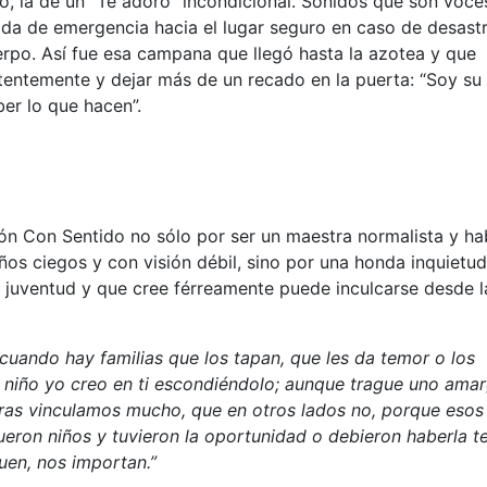
, la de un “Te adoro” incondicional. Sonidos que son voce
lida de emergencia hacia el lugar seguro en caso de desast
rpo. Así fue esa campana que llegó hasta la azotea y que
stentemente y dejar más de un recado en la puerta: “Soy su
ber lo que hacen”.
ón Con Sentido no sólo por ser un maestra normalista y ha
ños ciegos y con visión débil, sino por una honda inquietud
u juventud y que cree férreamente puede inculcarse desde l
cuando hay familias que los tapan, que les da temor o los
 niño yo creo en ti escondiéndolo; aunque trague uno ama
tras vinculamos mucho, que en otros lados no, porque esos
ueron niños y tuvieron la oportunidad o debieron haberla t
uen, nos importan.”