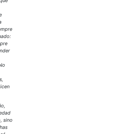
 que
e
a
iempre
nado:
mpre
ender
“No
s,
dicen
ño,
 edad
, sino
chas