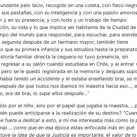
undante pelo lacio, recogido en una coleta, con fleco negr
n sus pestañas, con su inteligencia y con una pasión amoro
lar y en su presencia, y con todo y un trabajo de tiempo
ión, su vida y lo que implica ser habitante de la Ciudad de
empo del mundo para responder, para escuchar, para atende
 la segunda después de un hermano mayor, también tiene
lo que su primera infancia y sus estudios hasta la preparato
istoria familiar directa la ceguera no tuvo presencia, sin
egresar a su salón cuando estudiaba en Chile, y al entrar 
pero se le quedó registrada en la memoria y después sup
 había tenido un accidente y le estaba enseñando
brai
, se 
espués de que todos nos íbamos mi maestra hacía eso…, e
o, era de
brai
, lo supe años después…”
lo por el niño, sino por el papel que jugaba la maestra…, 
ién puede anticiparse a la realización de su destino?
“Cuan
e fuera a dedicar a esto, a mí me interesaba más como la 
onal…, como que en esa época estas enfocada más en qué
uve la idea de que la Justicia es importante, el valor de l