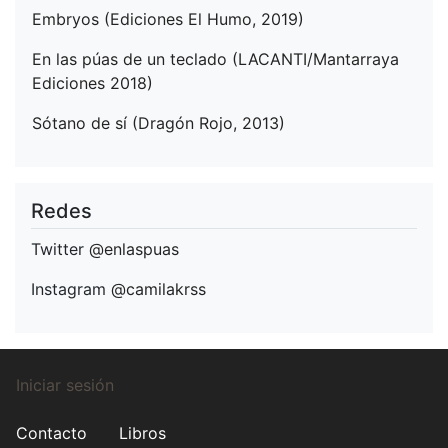
Embryos (Ediciones El Humo, 2019)
En las púas de un teclado (LACANTI/Mantarraya
Ediciones 2018)
Sótano de sí (Dragón Rojo, 2013)
Redes
Twitter
@enlaspuas
Instagram
@camilakrss
Menú
Iniciar sesión
de
Menú
Contacto
Libros
cuenta