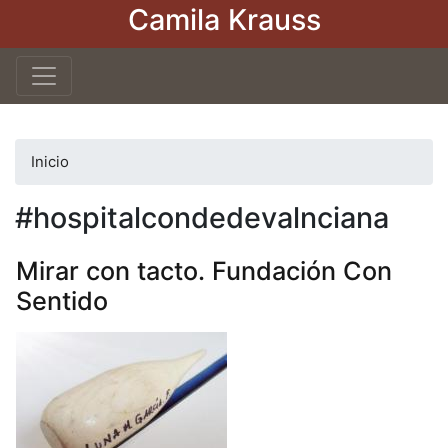
Camila Krauss
Pasar
al
contenido
principal
Inicio
#hospitalcondedevalnciana
Mirar con tacto. Fundación Con
Sentido