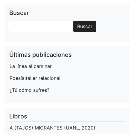
Fundación
Con
Buscar
Sentido
Buscar
Buscar
Últimas publicaciones
La línea al caminar
Poesía:taller relacional
¿Tú cómo sufres?
Libros
A (TAJOS) MIGRANTES (UANL, 2020)