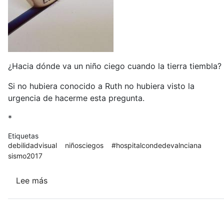
¿Hacia dónde va un niño ciego cuando la tierra tiembla?
Si no hubiera conocido a Ruth no hubiera visto la
urgencia de hacerme esta pregunta.
*
Etiquetas
debilidadvisual
niñosciegos
#hospitalcondedevalnciana
sismo2017
Lee más
sobre
Mirar
con
tacto.