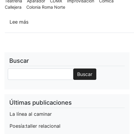
Teatrería
Aparador
CDMX
Improvisación
Cómica
Callejera
Colonia Roma Norte
Lee más
sobre
"Soñé
que
mi
celular
decía
Buscar
te
Buscar
amo
Buscar
o
hacer
pop
(corn)
Últimas publicaciones
en
La línea al caminar
tu
cabeza"
Poesía:taller relacional