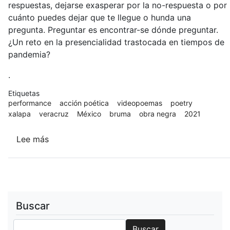
respuestas, dejarse exasperar por la no-respuesta o por
cuánto puedes dejar que te llegue o hunda una
pregunta. Preguntar es encontrar-se dónde preguntar.
¿Un reto en la presencialidad trastocada en tiempos de
pandemia?
.
Etiquetas
performance
acción poética
videopoemas
poetry
xalapa
veracruz
México
bruma
obra negra
2021
Lee más
sobre
¿Tú
cómo
sufres?
Buscar
Buscar
Buscar