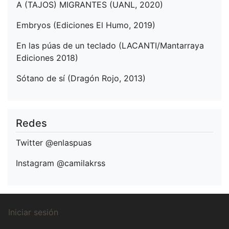
A (TAJOS) MIGRANTES (UANL, 2020)
Embryos (Ediciones El Humo, 2019)
En las púas de un teclado (LACANTI/Mantarraya
Ediciones 2018)
Sótano de sí (Dragón Rojo, 2013)
Redes
Twitter
@enlaspuas
Instagram
@camilakrss
Menú
Iniciar sesión
de