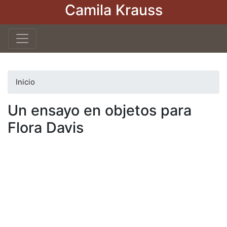
Camila Krauss
Pasar
al
contenido
principal
Inicio
Un ensayo en objetos para
Flora Davis
Video